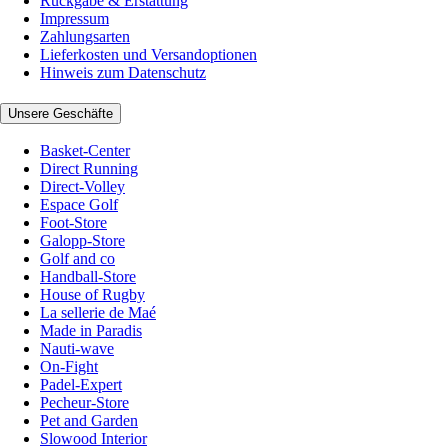
Rückgabe & Erstattung
Impressum
Zahlungsarten
Lieferkosten und Versandoptionen
Hinweis zum Datenschutz
Unsere Geschäfte
Basket-Center
Direct Running
Direct-Volley
Espace Golf
Foot-Store
Galopp-Store
Golf and co
Handball-Store
House of Rugby
La sellerie de Maé
Made in Paradis
Nauti-wave
On-Fight
Padel-Expert
Pecheur-Store
Pet and Garden
Slowood Interior