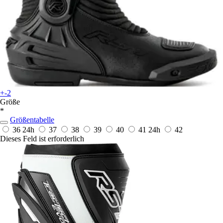
+-2
Größe
*
Größentabelle
36
24h
37
38
39
40
41
24h
42
Dieses Feld ist erforderlich