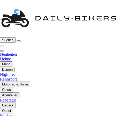
Suchen
Neuheiten
Helme
Mann
Damen
High-Tech
Rennsport
Motorrad & Roller
Cross
Abenteuer
Reparatur
Gepäck
Outlet
Marken