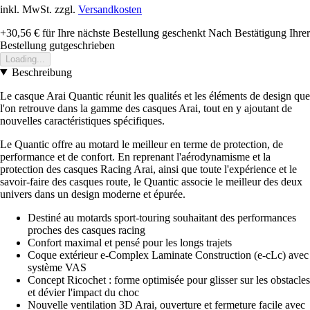
inkl. MwSt. zzgl.
Versandkosten
+30,56 €
für Ihre nächste Bestellung geschenkt
Nach Bestätigung Ihrer
Bestellung gutgeschrieben
Loading...
Beschreibung
Le casque Arai Quantic réunit les qualités et les éléments de design que
l'on retrouve dans la gamme des casques Arai, tout en y ajoutant de
nouvelles caractéristiques spécifiques.
Le Quantic offre au motard le meilleur en terme de protection, de
performance et de confort. En reprenant l'aérodynamisme et la
protection des casques Racing Arai, ainsi que toute l'expérience et le
savoir-faire des casques route, le Quantic associe le meilleur des deux
univers dans un design moderne et épurée.
Destiné au motards sport-touring souhaitant des performances
proches des casques racing
Confort maximal et pensé pour les longs trajets
Coque extérieur e-Complex Laminate Construction (e-cLc) avec
système VAS
Concept Ricochet : forme optimisée pour glisser sur les obstacles
et dévier l'impact du choc
Nouvelle ventilation 3D Arai, ouverture et fermeture facile avec