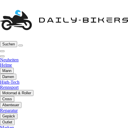
Suchen
Neuheiten
Helme
Mann
Damen
High-Tech
Rennsport
Motorrad & Roller
Cross
Abenteuer
Reparatur
Gepäck
Outlet
Marken