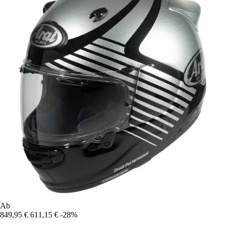
Ab
849,95 €
611,15 €
-28%