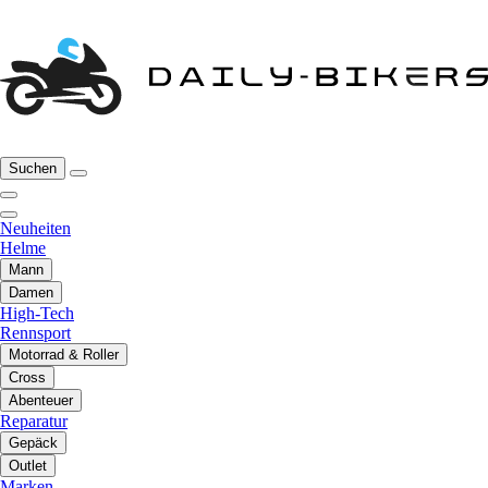
Suchen
Neuheiten
Helme
Mann
Damen
High-Tech
Rennsport
Motorrad & Roller
Cross
Abenteuer
Reparatur
Gepäck
Outlet
Marken