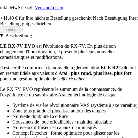
inkl. MwSt. zzgl.
Versandkosten
+41,40 €
für Ihre nächste Bestellung geschenkt
Nach Bestätigung Ihrer
Bestellung gutgeschrieben
Loading...
Beschreibung
LE RX-7V EVO
est l'évolution du RX-7V. En plus de son
changement d'homologation, il présente plusieurs nouvelles
caractéristiques et modifications.
Il est certifié conforme à la nouvelle réglementation
ECE R22-06
tout
en restant fidèle aux valeurs d'Arai :
plus rond, plus lisse, plus fort
pour une gestion optimale de l'
effet ricochet
.
Le RX-7V EVO représente le summum de la connaissance, de
l'expérience et du savoir-faire Arai en technologie de casque.
Système de visière révolutionnaire VAS (système à axe variable)
Zone plus grande et plus lisse autour des tempes
Nouvelle doublure Eco Pure
Coussinets de joue effeuillables : maintien ajustable
Nouveaux diffuseur et canaux d'air intégrés
Concept Ricochet : forme optimisée pour glisser sur les