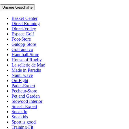
Unsere Geschäfte
Basket-Center
Direct Running
Direct-Volley
Espace Golf
Foot-Store
Galopp-Store
Golf and co
Handball-Store
House of Rugby
La sellerie de Maé
Made in Paradis
Nauti-wave
On-Fight
Padel-Expert
Pecheur-Store
Pet and Garden
Slowood Interior
Smash-Expert
Sneak'In
Sneakids
Sport is good
Training-Fit