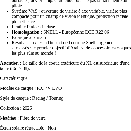
obstacles, dévier l'impact du choc pour ne pas la transmettre au
pilote
Système VAS : ouverture de visière à axe variable, visière plus
compacte pour un champ de vision identique, protection faciale
plus efficace
Lentille Pinlock incluse
Homologation :
SNELL - Européenne ECE R22.06
Fabriqué à la main
Résultats aux tests d'impact de la norme Snell largement
surpassés : le premier objectif d'Arai est de concevoir les casques
les plus sûrs au monde !
Attention :
La taille de la coque extérieure du XL est supérieure d'une
taille (86 -> 88).
Caractéristique
Modèle de casque : RX-7V EVO
Style de casque : Racing / Touring
Collection : 2026
Matériau : Fibre de verre
Écran solaire rétractable : Non