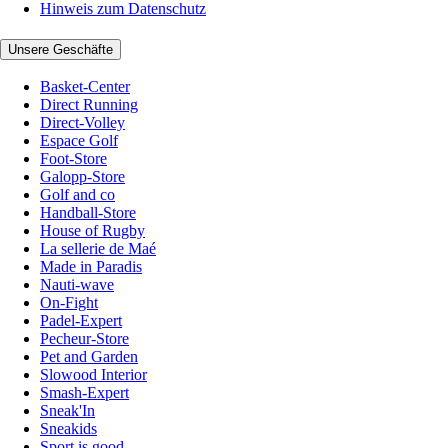
Hinweis zum Datenschutz
Unsere Geschäfte
Basket-Center
Direct Running
Direct-Volley
Espace Golf
Foot-Store
Galopp-Store
Golf and co
Handball-Store
House of Rugby
La sellerie de Maé
Made in Paradis
Nauti-wave
On-Fight
Padel-Expert
Pecheur-Store
Pet and Garden
Slowood Interior
Smash-Expert
Sneak'In
Sneakids
Sport is good