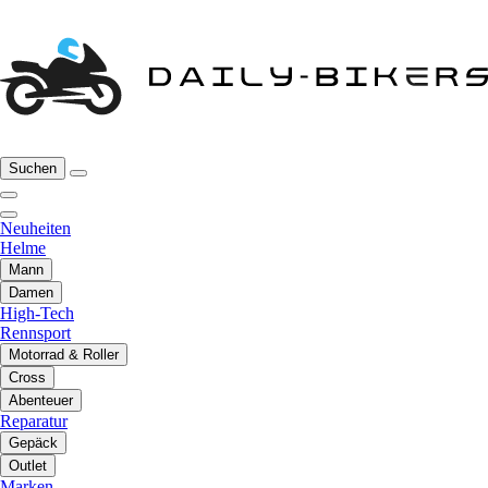
Suchen
Neuheiten
Helme
Mann
Damen
High-Tech
Rennsport
Motorrad & Roller
Cross
Abenteuer
Reparatur
Gepäck
Outlet
Marken