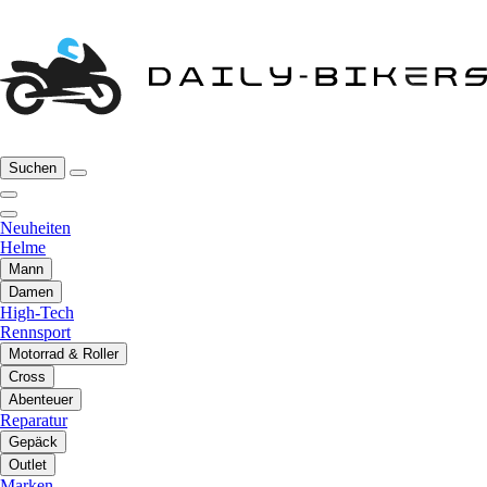
Suchen
Neuheiten
Helme
Mann
Damen
High-Tech
Rennsport
Motorrad & Roller
Cross
Abenteuer
Reparatur
Gepäck
Outlet
Marken