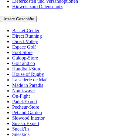
Lieferkosten und Versandoptionen
Hinweis zum Datenschutz
Unsere Geschäfte
Basket-Center
Direct Running
Direct-Volley
Espace Golf
Foot-Store
Galopp-Store
Golf and co
Handball-Store
House of Rugby
La sellerie de Maé
Made in Paradis
Nauti-wave
On-Fight
Padel-Expert
Pecheur-Store
Pet and Garden
Slowood Interior
Smash-Expert
Sneak'In
Sneakids