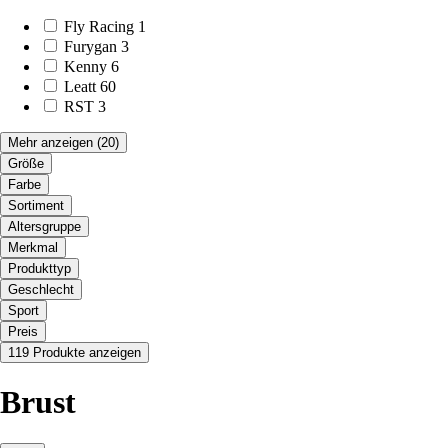
Fly Racing
1
Furygan
3
Kenny
6
Leatt
60
RST
3
Mehr anzeigen
(20)
Größe
Farbe
Sortiment
Altersgruppe
Merkmal
Produkttyp
Geschlecht
Sport
Preis
119 Produkte anzeigen
Brust