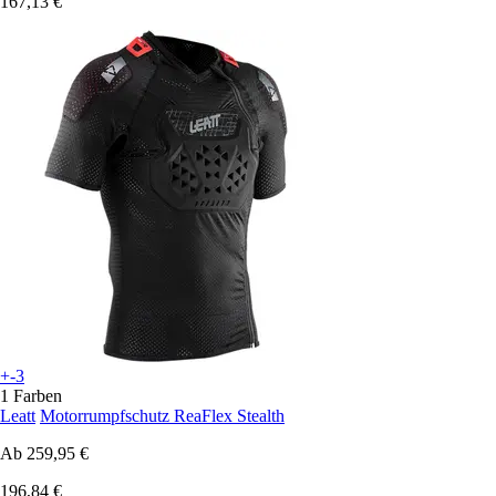
167,13 €
+-3
1 Farben
Leatt
Motorrumpfschutz ReaFlex Stealth
Ab
259,95 €
196,84 €