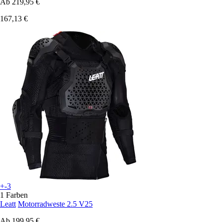
Ab
219,95 €
167,13 €
+-3
1 Farben
Leatt
Motorradweste 2.5 V25
Ab
199,95 €