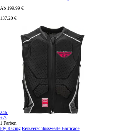
Ab
199,99 €
137,20 €
24h
+-3
1 Farben
Fly Racing
Reißverschlussweste Barricade