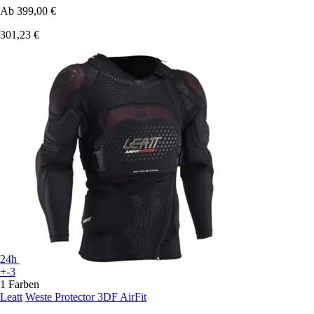
Ab
399,00 €
301,23 €
24h
+-3
1 Farben
Leatt
Weste Protector 3DF AirFit