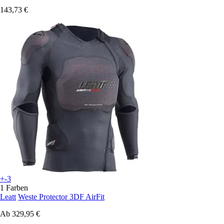
143,73 €
+-3
1 Farben
Leatt
Weste Protector 3DF AirFit
Ab
329,95 €