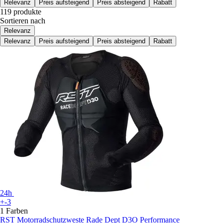
Relevanz
Preis aufsteigend
Preis absteigend
Rabatt
119 produkte
Sortieren nach
Relevanz
Relevanz
Preis aufsteigend
Preis absteigend
Rabatt
24h
+-3
1 Farben
RST
Motorradschutzweste Rade Dept D3O Performance