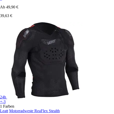
Ab
49,90 €
39,63 €
24h
+-3
1 Farben
Leatt
Motorradweste ReaFlex Stealth