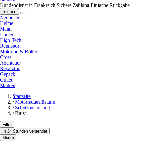
Kundendienst in Frankreich
Sichere Zahlung
Einfache Rückgabe
Suchen
Neuheiten
Helme
Mann
Damen
High-Tech
Rennsport
Motorrad & Roller
Cross
Abenteuer
Reparatur
Gepäck
Outlet
Marken
Startseite
/
Motorradausrüstung
/
Schutzausrüstung
/
Brust
Filter
In 24 Stunden versendet
Marke