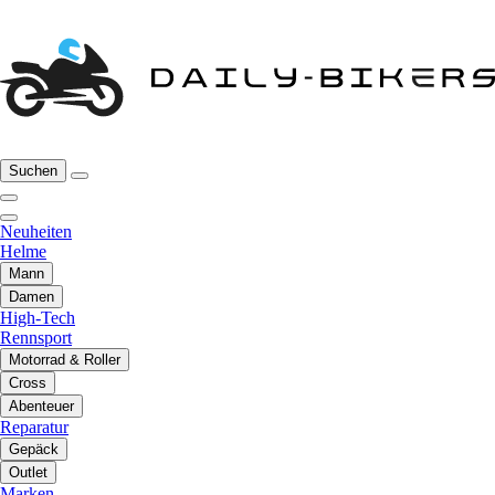
Suchen
Neuheiten
Helme
Mann
Damen
High-Tech
Rennsport
Motorrad & Roller
Cross
Abenteuer
Reparatur
Gepäck
Outlet
Marken