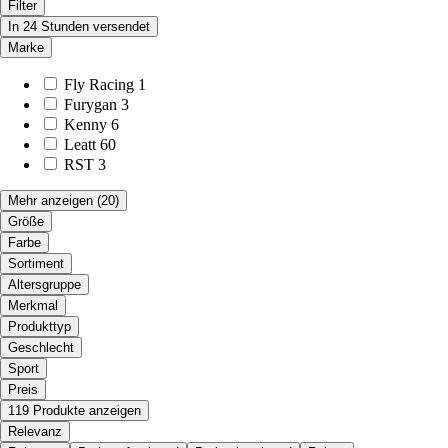
Filter
In 24 Stunden versendet
Marke
Fly Racing
1
Furygan
3
Kenny
6
Leatt
60
RST
3
Mehr anzeigen
(20)
Größe
Farbe
Sortiment
Altersgruppe
Merkmal
Produkttyp
Geschlecht
Sport
Preis
119 Produkte anzeigen
Relevanz