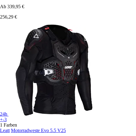
Ab
339,95 €
256,29 €
24h
+-3
1 Farben
Leatt
Motorradweste Evo 5.5 V25