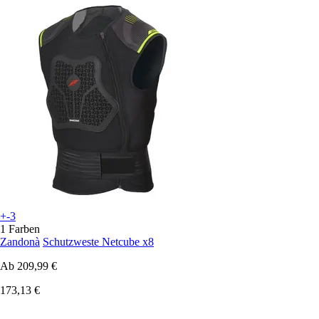
+-3
1 Farben
Zandonà
Schutzweste Netcube x8
Ab
209,99 €
173,13 €