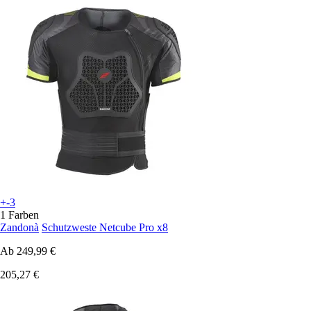
+-3
1 Farben
Zandonà
Schutzweste Netcube Pro x8
Ab
249,99 €
205,27 €