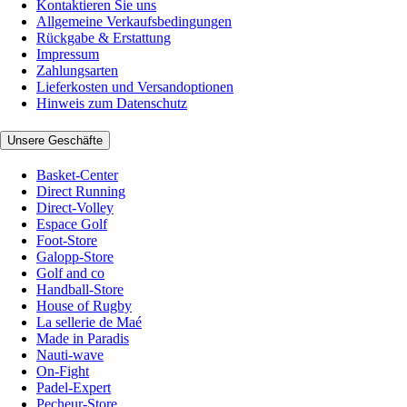
Kontaktieren Sie uns
Allgemeine Verkaufsbedingungen
Rückgabe & Erstattung
Impressum
Zahlungsarten
Lieferkosten und Versandoptionen
Hinweis zum Datenschutz
Unsere Geschäfte
Basket-Center
Direct Running
Direct-Volley
Espace Golf
Foot-Store
Galopp-Store
Golf and co
Handball-Store
House of Rugby
La sellerie de Maé
Made in Paradis
Nauti-wave
On-Fight
Padel-Expert
Pecheur-Store