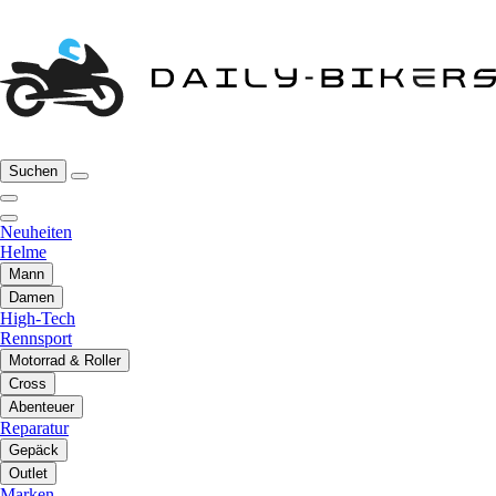
Suchen
Neuheiten
Helme
Mann
Damen
High-Tech
Rennsport
Motorrad & Roller
Cross
Abenteuer
Reparatur
Gepäck
Outlet
Marken