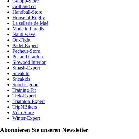
Galopp-Store
Golf and co
Handball-Store
House of Rugby
La sellerie de Maé
Made in Paradis
Nauti-wave
On-Fight
Padel-Expert
Pecheur-Store
Pet and Garden
Slowood Interior
Smash-Expert
Sneak'In
Sneakids
Sport is good
Training-Fit
Trek-Expert
Triathlon-Expert
TripNBikers
Vélo-Store
Winter-Expert
Abonnieren Sie unseren Newsletter