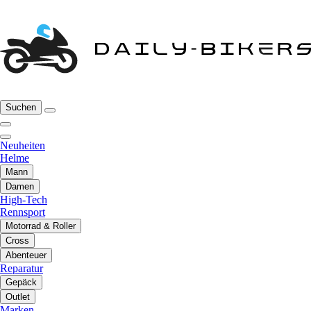
Suchen
Neuheiten
Helme
Mann
Damen
High-Tech
Rennsport
Motorrad & Roller
Cross
Abenteuer
Reparatur
Gepäck
Outlet
Marken