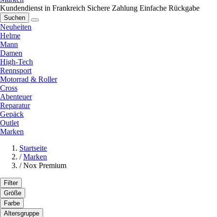
Kundendienst in Frankreich
Sichere Zahlung
Einfache Rückgabe
Suchen
Neuheiten
Helme
Mann
Damen
High-Tech
Rennsport
Motorrad & Roller
Cross
Abenteuer
Reparatur
Gepäck
Outlet
Marken
Startseite
/
Marken
/
Nox Premium
Filter
Größe
Farbe
Altersgruppe