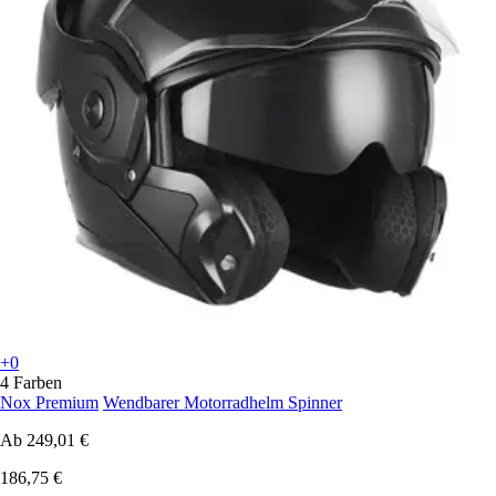
+0
4 Farben
Nox Premium
Wendbarer Motorradhelm Spinner
Ab
249,01 €
186,75 €