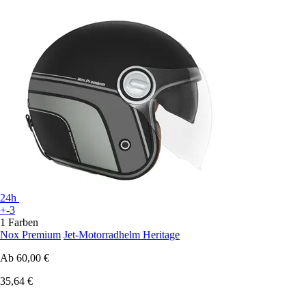
24h
+-3
1 Farben
Nox Premium
Jet-Motorradhelm Heritage
Ab
60,00 €
35,64 €