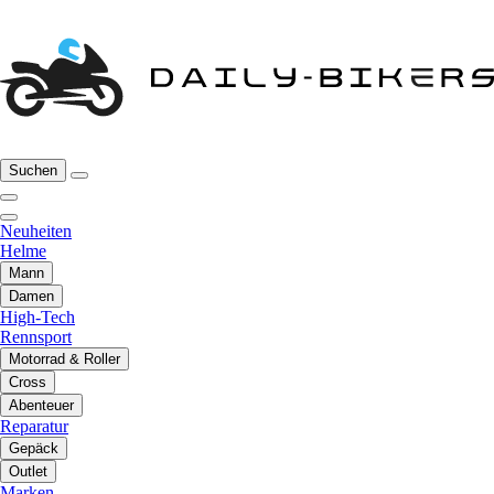
Suchen
Neuheiten
Helme
Mann
Damen
High-Tech
Rennsport
Motorrad & Roller
Cross
Abenteuer
Reparatur
Gepäck
Outlet
Marken