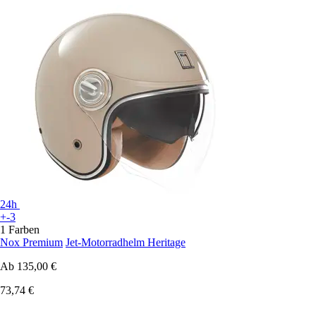
24h
+-3
1 Farben
Nox Premium
Jet-Motorradhelm Heritage
Ab
135,00 €
73,74 €