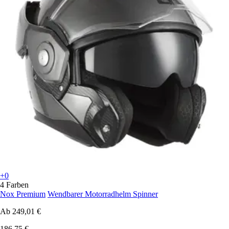
+0
4 Farben
Nox Premium
Wendbarer Motorradhelm Spinner
Ab
249,01 €
186,75 €