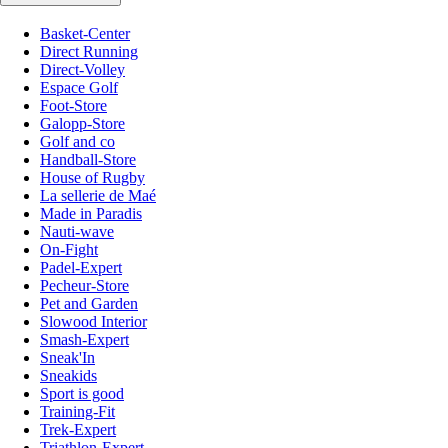
Basket-Center
Direct Running
Direct-Volley
Espace Golf
Foot-Store
Galopp-Store
Golf and co
Handball-Store
House of Rugby
La sellerie de Maé
Made in Paradis
Nauti-wave
On-Fight
Padel-Expert
Pecheur-Store
Pet and Garden
Slowood Interior
Smash-Expert
Sneak'In
Sneakids
Sport is good
Training-Fit
Trek-Expert
Triathlon-Expert