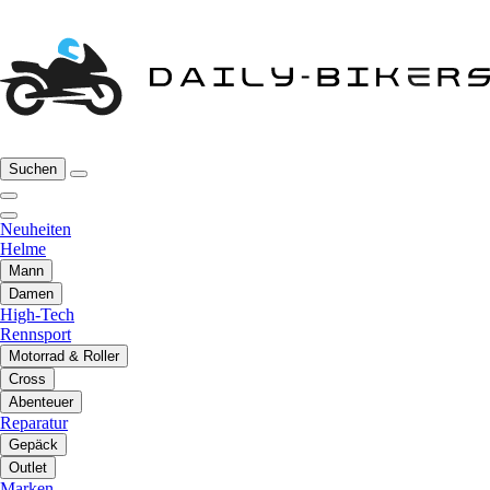
Suchen
Neuheiten
Helme
Mann
Damen
High-Tech
Rennsport
Motorrad & Roller
Cross
Abenteuer
Reparatur
Gepäck
Outlet
Marken