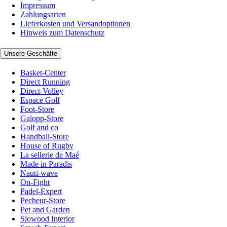
Impressum
Zahlungsarten
Lieferkosten und Versandoptionen
Hinweis zum Datenschutz
Unsere Geschäfte
Basket-Center
Direct Running
Direct-Volley
Espace Golf
Foot-Store
Galopp-Store
Golf and co
Handball-Store
House of Rugby
La sellerie de Maé
Made in Paradis
Nauti-wave
On-Fight
Padel-Expert
Pecheur-Store
Pet and Garden
Slowood Interior