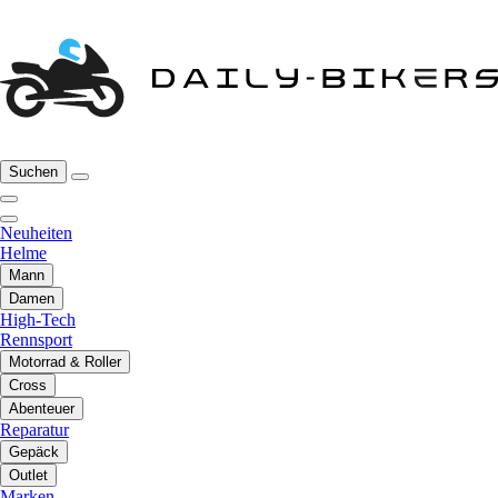
Suchen
Neuheiten
Helme
Mann
Damen
High-Tech
Rennsport
Motorrad & Roller
Cross
Abenteuer
Reparatur
Gepäck
Outlet
Marken