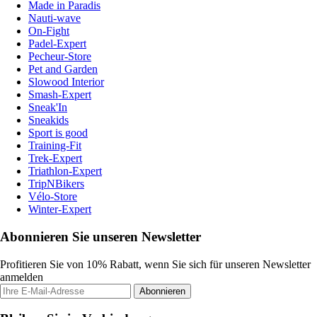
Made in Paradis
Nauti-wave
On-Fight
Padel-Expert
Pecheur-Store
Pet and Garden
Slowood Interior
Smash-Expert
Sneak'In
Sneakids
Sport is good
Training-Fit
Trek-Expert
Triathlon-Expert
TripNBikers
Vélo-Store
Winter-Expert
Abonnieren Sie unseren Newsletter
Profitieren Sie von 10% Rabatt, wenn Sie sich für unseren Newsletter
anmelden
Abonnieren