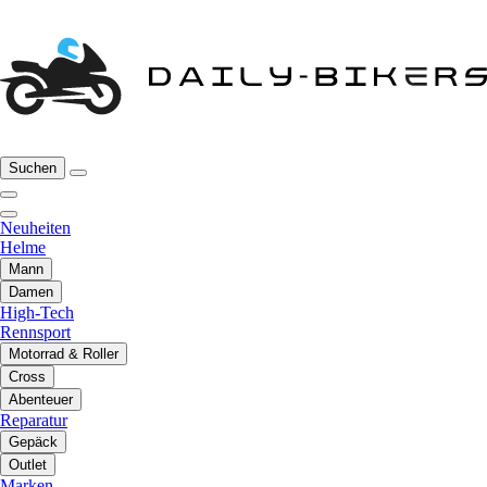
Suchen
Neuheiten
Helme
Mann
Damen
High-Tech
Rennsport
Motorrad & Roller
Cross
Abenteuer
Reparatur
Gepäck
Outlet
Marken