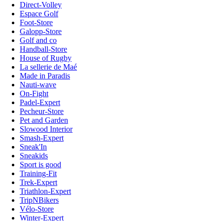
Direct-Volley
Espace Golf
Foot-Store
Galopp-Store
Golf and co
Handball-Store
House of Rugby
La sellerie de Maé
Made in Paradis
Nauti-wave
On-Fight
Padel-Expert
Pecheur-Store
Pet and Garden
Slowood Interior
Smash-Expert
Sneak'In
Sneakids
Sport is good
Training-Fit
Trek-Expert
Triathlon-Expert
TripNBikers
Vélo-Store
Winter-Expert