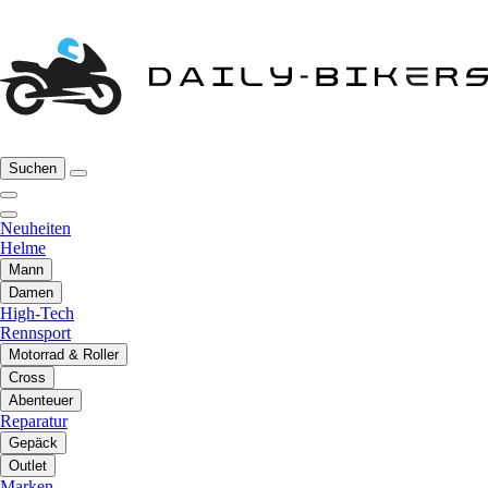
Suchen
Neuheiten
Helme
Mann
Damen
High-Tech
Rennsport
Motorrad & Roller
Cross
Abenteuer
Reparatur
Gepäck
Outlet
Marken