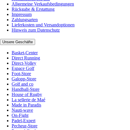
Allgemeine Verkaufsbedingungen
Rückgabe & Erstattung
Impressum
Zahlungsarten
Lieferkosten und Versandoptionen
Hinweis zum Datenschutz
Unsere Geschäfte
Basket-Center
Direct Running
Direct-Volley
Espace Golf
Foot-Store
Galopp-Store
Golf and co
Handball-Store
House of Rugby
La sellerie de Maé
Made in Paradis
Nauti-wave
On-Fight
Padel-Expert
Pecheur-Store