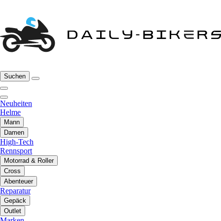
Suchen
Neuheiten
Helme
Mann
Damen
High-Tech
Rennsport
Motorrad & Roller
Cross
Abenteuer
Reparatur
Gepäck
Outlet
Marken