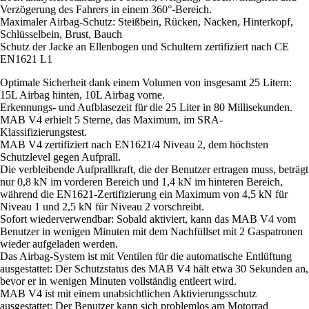
Verzögerung des Fahrers in einem 360°-Bereich.
Maximaler Airbag-Schutz: Steißbein, Rücken, Nacken, Hinterkopf,
Schlüsselbein, Brust, Bauch
Schutz der Jacke an Ellenbogen und Schultern zertifiziert nach CE
EN1621 L1
Optimale Sicherheit dank einem Volumen von insgesamt 25 Litern:
15L Airbag hinten, 10L Airbag vorne.
Erkennungs- und Aufblasezeit für die 25 Liter in 80 Millisekunden.
MAB V4 erhielt 5 Sterne, das Maximum, im SRA-
Klassifizierungstest.
MAB V4 zertifiziert nach EN1621/4 Niveau 2, dem höchsten
Schutzlevel gegen Aufprall.
Die verbleibende Aufprallkraft, die der Benutzer ertragen muss, beträgt
nur 0,8 kN im vorderen Bereich und 1,4 kN im hinteren Bereich,
während die EN1621-Zertifizierung ein Maximum von 4,5 kN für
Niveau 1 und 2,5 kN für Niveau 2 vorschreibt.
Sofort wiederverwendbar: Sobald aktiviert, kann das MAB V4 vom
Benutzer in wenigen Minuten mit dem Nachfüllset mit 2 Gaspatronen
wieder aufgeladen werden.
Das Airbag-System ist mit Ventilen für die automatische Entlüftung
ausgestattet: Der Schutzstatus des MAB V4 hält etwa 30 Sekunden an,
bevor er in wenigen Minuten vollständig entleert wird.
MAB V4 ist mit einem unabsichtlichen Aktivierungsschutz
ausgestattet: Der Benutzer kann sich problemlos am Motorrad