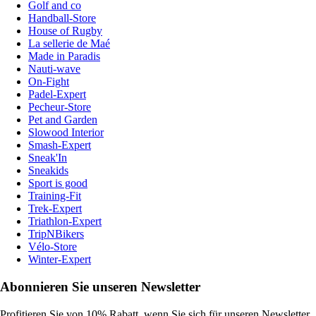
Golf and co
Handball-Store
House of Rugby
La sellerie de Maé
Made in Paradis
Nauti-wave
On-Fight
Padel-Expert
Pecheur-Store
Pet and Garden
Slowood Interior
Smash-Expert
Sneak'In
Sneakids
Sport is good
Training-Fit
Trek-Expert
Triathlon-Expert
TripNBikers
Vélo-Store
Winter-Expert
Abonnieren Sie unseren Newsletter
Profitieren Sie von 10% Rabatt, wenn Sie sich für unseren Newsletter