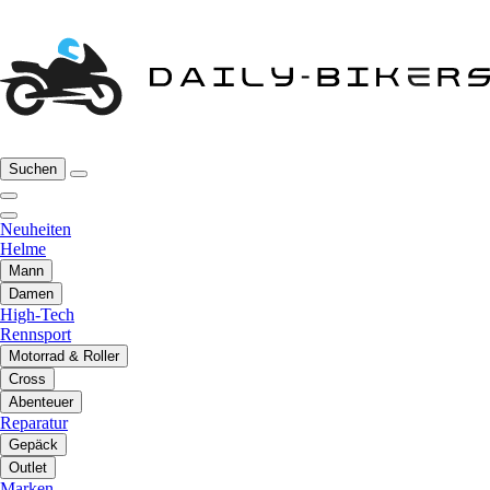
Suchen
Neuheiten
Helme
Mann
Damen
High-Tech
Rennsport
Motorrad & Roller
Cross
Abenteuer
Reparatur
Gepäck
Outlet
Marken