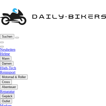
Suchen
Neuheiten
Helme
Mann
Damen
High-Tech
Rennsport
Motorrad & Roller
Cross
Abenteuer
Reparatur
Gepäck
Outlet
Marken