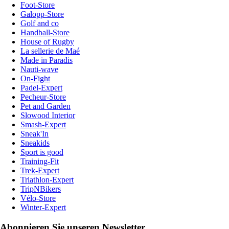
Foot-Store
Galopp-Store
Golf and co
Handball-Store
House of Rugby
La sellerie de Maé
Made in Paradis
Nauti-wave
On-Fight
Padel-Expert
Pecheur-Store
Pet and Garden
Slowood Interior
Smash-Expert
Sneak'In
Sneakids
Sport is good
Training-Fit
Trek-Expert
Triathlon-Expert
TripNBikers
Vélo-Store
Winter-Expert
Abonnieren Sie unseren Newsletter