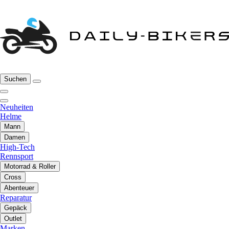
Suchen
Neuheiten
Helme
Mann
Damen
High-Tech
Rennsport
Motorrad & Roller
Cross
Abenteuer
Reparatur
Gepäck
Outlet
Marken