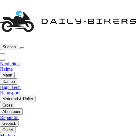
Suchen
Neuheiten
Helme
Mann
Damen
High-Tech
Rennsport
Motorrad & Roller
Cross
Abenteuer
Reparatur
Gepäck
Outlet
Marken