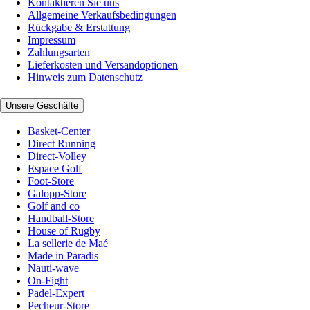
Kontaktieren Sie uns
Allgemeine Verkaufsbedingungen
Rückgabe & Erstattung
Impressum
Zahlungsarten
Lieferkosten und Versandoptionen
Hinweis zum Datenschutz
Unsere Geschäfte
Basket-Center
Direct Running
Direct-Volley
Espace Golf
Foot-Store
Galopp-Store
Golf and co
Handball-Store
House of Rugby
La sellerie de Maé
Made in Paradis
Nauti-wave
On-Fight
Padel-Expert
Pecheur-Store