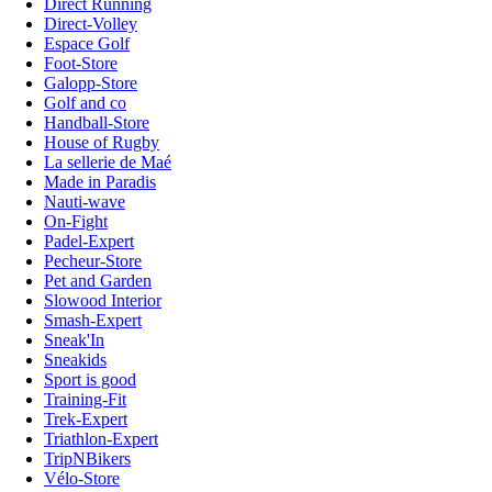
Direct Running
Direct-Volley
Espace Golf
Foot-Store
Galopp-Store
Golf and co
Handball-Store
House of Rugby
La sellerie de Maé
Made in Paradis
Nauti-wave
On-Fight
Padel-Expert
Pecheur-Store
Pet and Garden
Slowood Interior
Smash-Expert
Sneak'In
Sneakids
Sport is good
Training-Fit
Trek-Expert
Triathlon-Expert
TripNBikers
Vélo-Store