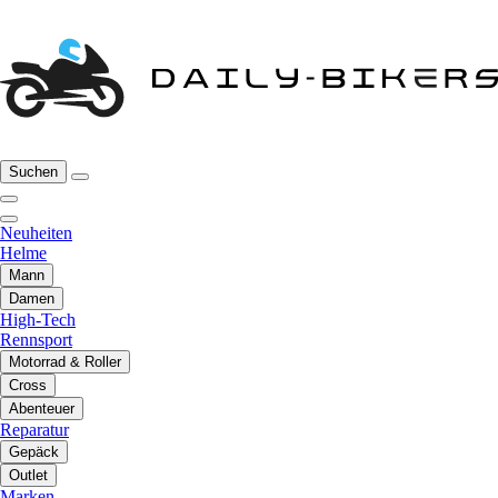
Suchen
Neuheiten
Helme
Mann
Damen
High-Tech
Rennsport
Motorrad & Roller
Cross
Abenteuer
Reparatur
Gepäck
Outlet
Marken