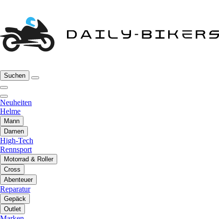
Suchen
Neuheiten
Helme
Mann
Damen
High-Tech
Rennsport
Motorrad & Roller
Cross
Abenteuer
Reparatur
Gepäck
Outlet
Marken