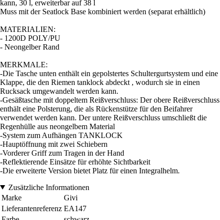
kann, 30 l, erweiterbar auf 38 l
Muss mit der Seatlock Base kombiniert werden (separat erhältlich)
MATERIALIEN:
- 1200D POLY/PU
- Neongelber Rand
MERKMALE:
-Die Tasche unten enthält ein gepolstertes Schultergurtsystem und eine
Klappe, die den Riemen tanklock abdeckt , wodurch sie in einen
Rucksack umgewandelt werden kann.
-Gesäßtasche mit doppeltem Reißverschluss: Der obere Reißverschluss
enthält eine Polsterung, die als Rückenstütze für den Beifahrer
verwendet werden kann. Der untere Reißverschluss umschließt die
Regenhülle aus neongelbem Material
-System zum Aufhängen TANKLOCK
-Hauptöffnung mit zwei Schiebern
-Vorderer Griff zum Tragen in der Hand
-Reflektierende Einsätze für erhöhte Sichtbarkeit
-Die erweiterte Version bietet Platz für einen Integralhelm.
Zusätzliche Informationen
Marke
Givi
Lieferantenreferenz
EA147
Farbe
schwarz