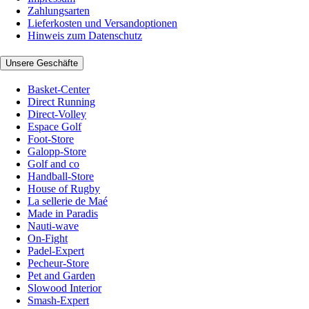
Zahlungsarten
Lieferkosten und Versandoptionen
Hinweis zum Datenschutz
Unsere Geschäfte
Basket-Center
Direct Running
Direct-Volley
Espace Golf
Foot-Store
Galopp-Store
Golf and co
Handball-Store
House of Rugby
La sellerie de Maé
Made in Paradis
Nauti-wave
On-Fight
Padel-Expert
Pecheur-Store
Pet and Garden
Slowood Interior
Smash-Expert