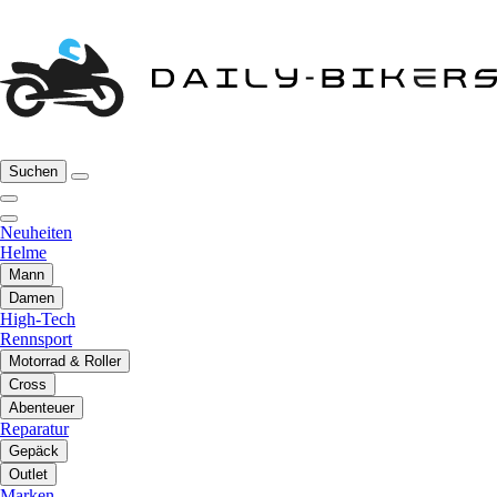
Suchen
Neuheiten
Helme
Mann
Damen
High-Tech
Rennsport
Motorrad & Roller
Cross
Abenteuer
Reparatur
Gepäck
Outlet
Marken