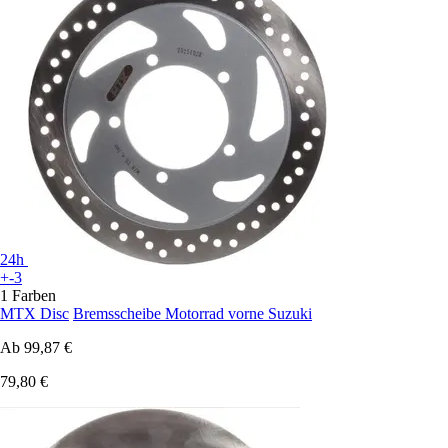
24h
+-3
1 Farben
MTX Disc
Bremsscheibe Motorrad vorne Suzuki
Ab
99,87 €
79,80 €