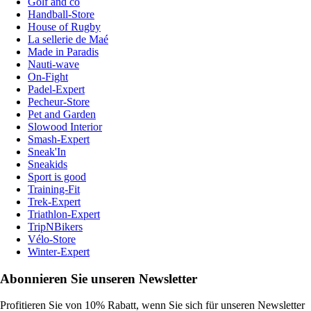
Golf and co
Handball-Store
House of Rugby
La sellerie de Maé
Made in Paradis
Nauti-wave
On-Fight
Padel-Expert
Pecheur-Store
Pet and Garden
Slowood Interior
Smash-Expert
Sneak'In
Sneakids
Sport is good
Training-Fit
Trek-Expert
Triathlon-Expert
TripNBikers
Vélo-Store
Winter-Expert
Abonnieren Sie unseren Newsletter
Profitieren Sie von 10% Rabatt, wenn Sie sich für unseren Newsletter