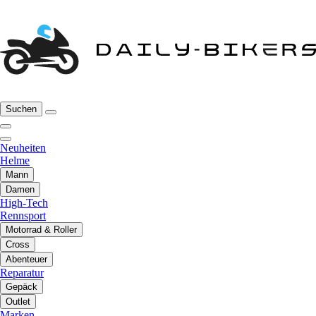
Suchen
Neuheiten
Helme
Mann
Damen
High-Tech
Rennsport
Motorrad & Roller
Cross
Abenteuer
Reparatur
Gepäck
Outlet
Marken