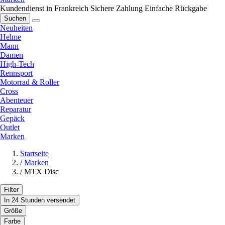
Kundendienst in Frankreich
Sichere Zahlung
Einfache Rückgabe
Suchen
Neuheiten
Helme
Mann
Damen
High-Tech
Rennsport
Motorrad & Roller
Cross
Abenteuer
Reparatur
Gepäck
Outlet
Marken
Startseite
/
Marken
/
MTX Disc
Filter
In 24 Stunden versendet
Größe
Farbe