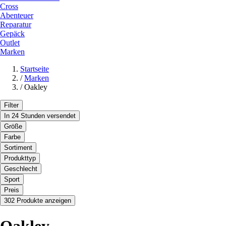
Cross
Abenteuer
Reparatur
Gepäck
Outlet
Marken
Startseite
/
Marken
/
Oakley
Filter
In 24 Stunden versendet
Größe
Farbe
Sortiment
Produkttyp
Geschlecht
Sport
Preis
302 Produkte anzeigen
Oakley