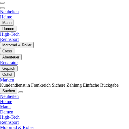
Neuheiten
Helme
Mann
Damen
High-Tech
Rennsport
Motorrad & Roller
Cross
Abenteuer
Reparatur
Gepäck
Outlet
Marken
Kundendienst in Frankreich
Sichere Zahlung
Einfache Rückgabe
Suchen
Neuheiten
Helme
Mann
Damen
High-Tech
Rennsport
Motorrad & Roller