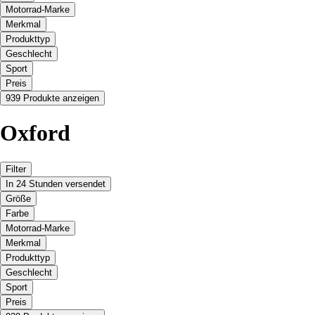
Motorrad-Marke
Merkmal
Produkttyp
Geschlecht
Sport
Preis
939 Produkte anzeigen
Oxford
Filter
In 24 Stunden versendet
Größe
Farbe
Motorrad-Marke
Merkmal
Produkttyp
Geschlecht
Sport
Preis