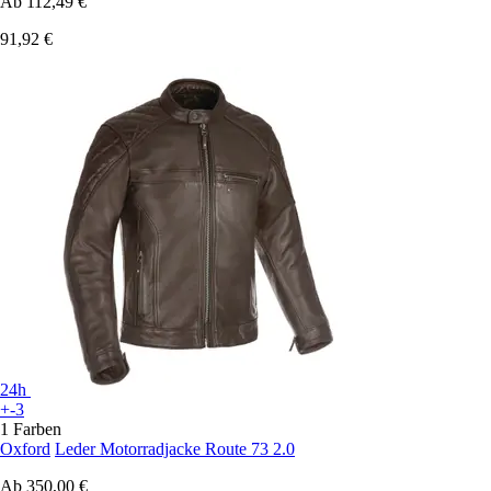
Ab
112,49 €
91,92 €
24h
+-3
1 Farben
Oxford
Leder Motorradjacke Route 73 2.0
Ab
350,00 €