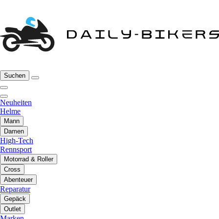
Suchen
Neuheiten
Helme
Mann
Damen
High-Tech
Rennsport
Motorrad & Roller
Cross
Abenteuer
Reparatur
Gepäck
Outlet
Marken