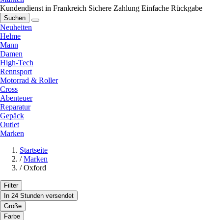
Kundendienst in Frankreich
Sichere Zahlung
Einfache Rückgabe
Suchen
Neuheiten
Helme
Mann
Damen
High-Tech
Rennsport
Motorrad & Roller
Cross
Abenteuer
Reparatur
Gepäck
Outlet
Marken
Startseite
/
Marken
/
Oxford
Filter
In 24 Stunden versendet
Größe
Farbe