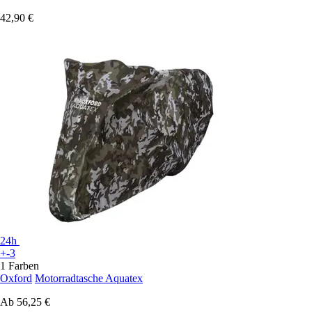
42,90 €
24h
+-3
1 Farben
Oxford
Motorradtasche Aquatex
Ab
56,25 €