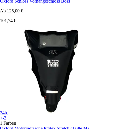
Oxford
Schloss Vorhängeschloss Boss
Ab
125,00 €
101,74 €
24h
+-3
1 Farben
Oxford
Motorradtasche Protex Stretch (Taille M)