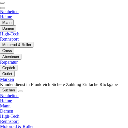
Neuheiten
Helme
Mann
Damen
High-Tech
Rennsport
Motorrad & Roller
Cross
Abenteuer
Reparatur
Gepäck
Outlet
Marken
Kundendienst in Frankreich
Sichere Zahlung
Einfache Rückgabe
Suchen
Neuheiten
Helme
Mann
Damen
High-Tech
Rennsport
Motorrad & Roller