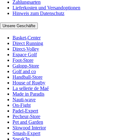
Zahlungsarten
Lieferkosten und Versandoptionen
Hinweis zum Datenschutz
Unsere Geschäfte
Basket-Center
Direct Running
Direct-Volley
Espace Golf
Foot-Store
Galopp-Store
Golf and co
Handball-Store
House of Rugby
La sellerie de Maé
Made in Paradis
Nauti-wave
On-Fight
Padel-Expert
Pecheur-Store
Pet and Garden
Slowood Interior
Smash-Expert
Sneak'In