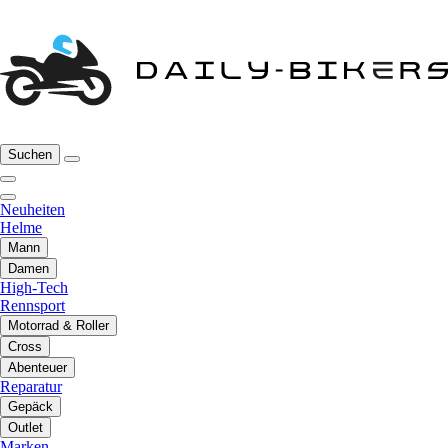
Suchen
Neuheiten
Helme
Mann
Damen
High-Tech
Rennsport
Motorrad & Roller
Cross
Abenteuer
Reparatur
Gepäck
Outlet
Marken