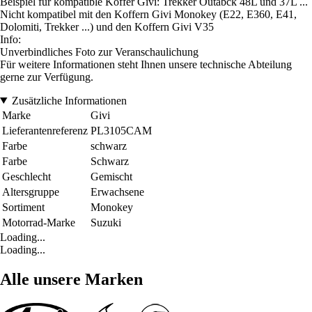
Beispiel für kompatible Koffer Givi: Trekker Outabck 48L und 37L ...
Nicht kompatibel mit den Koffern Givi Monokey (E22, E360, E41,
Dolomiti, Trekker ...) und den Koffern Givi V35
Info:
Unverbindliches Foto zur Veranschaulichung
Für weitere Informationen steht Ihnen unsere technische Abteilung
gerne zur Verfügung.
Zusätzliche Informationen
Marke
Givi
Lieferantenreferenz
PL3105CAM
Farbe
schwarz
Farbe
Schwarz
Geschlecht
Gemischt
Altersgruppe
Erwachsene
Sortiment
Monokey
Motorrad-Marke
Suzuki
Loading...
Loading...
Alle unsere Marken