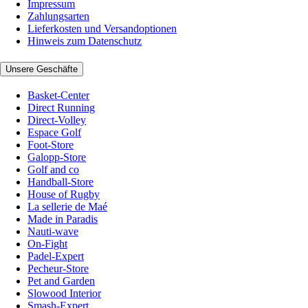
Impressum
Zahlungsarten
Lieferkosten und Versandoptionen
Hinweis zum Datenschutz
Unsere Geschäfte
Basket-Center
Direct Running
Direct-Volley
Espace Golf
Foot-Store
Galopp-Store
Golf and co
Handball-Store
House of Rugby
La sellerie de Maé
Made in Paradis
Nauti-wave
On-Fight
Padel-Expert
Pecheur-Store
Pet and Garden
Slowood Interior
Smash-Expert