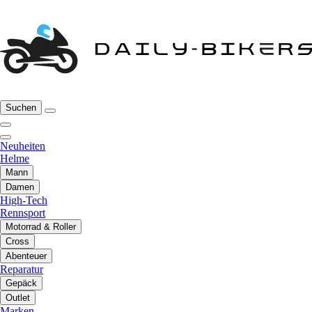
Suchen
Neuheiten
Helme
Mann
Damen
High-Tech
Rennsport
Motorrad & Roller
Cross
Abenteuer
Reparatur
Gepäck
Outlet
Marken