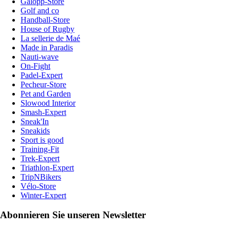
Galopp-Store
Golf and co
Handball-Store
House of Rugby
La sellerie de Maé
Made in Paradis
Nauti-wave
On-Fight
Padel-Expert
Pecheur-Store
Pet and Garden
Slowood Interior
Smash-Expert
Sneak'In
Sneakids
Sport is good
Training-Fit
Trek-Expert
Triathlon-Expert
TripNBikers
Vélo-Store
Winter-Expert
Abonnieren Sie unseren Newsletter