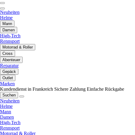
Neuheiten
Helme
Mann
Damen
High-Tech
Rennsport
Motorrad & Roller
Cross
Abenteuer
Reparatur
Gepäck
Outlet
Marken
Kundendienst in Frankreich
Sichere Zahlung
Einfache Rückgabe
Suchen
Neuheiten
Helme
Mann
Damen
High-Tech
Rennsport
Motorrad & Roller