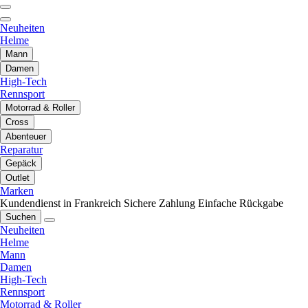
Neuheiten
Helme
Mann
Damen
High-Tech
Rennsport
Motorrad & Roller
Cross
Abenteuer
Reparatur
Gepäck
Outlet
Marken
Kundendienst in Frankreich
Sichere Zahlung
Einfache Rückgabe
Suchen
Neuheiten
Helme
Mann
Damen
High-Tech
Rennsport
Motorrad & Roller