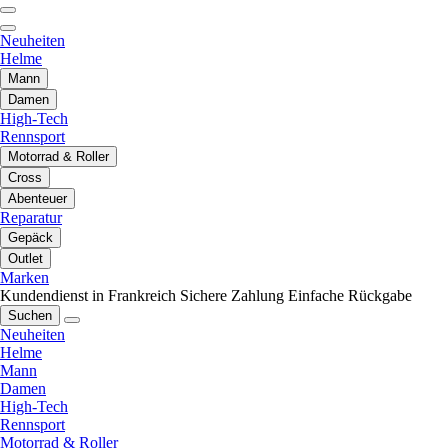
Neuheiten
Helme
Mann
Damen
High-Tech
Rennsport
Motorrad & Roller
Cross
Abenteuer
Reparatur
Gepäck
Outlet
Marken
Kundendienst in Frankreich
Sichere Zahlung
Einfache Rückgabe
Suchen
Neuheiten
Helme
Mann
Damen
High-Tech
Rennsport
Motorrad & Roller