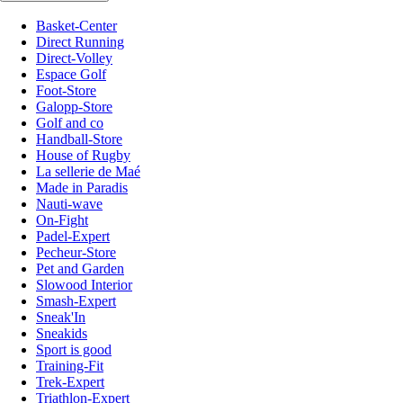
Basket-Center
Direct Running
Direct-Volley
Espace Golf
Foot-Store
Galopp-Store
Golf and co
Handball-Store
House of Rugby
La sellerie de Maé
Made in Paradis
Nauti-wave
On-Fight
Padel-Expert
Pecheur-Store
Pet and Garden
Slowood Interior
Smash-Expert
Sneak'In
Sneakids
Sport is good
Training-Fit
Trek-Expert
Triathlon-Expert