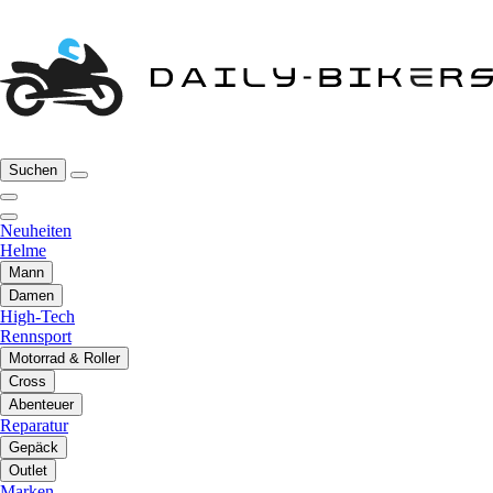
Suchen
Neuheiten
Helme
Mann
Damen
High-Tech
Rennsport
Motorrad & Roller
Cross
Abenteuer
Reparatur
Gepäck
Outlet
Marken