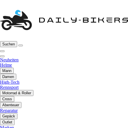
Suchen
Neuheiten
Helme
Mann
Damen
High-Tech
Rennsport
Motorrad & Roller
Cross
Abenteuer
Reparatur
Gepäck
Outlet
Marken