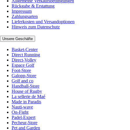
Allgemeine Verkaufsbedingungen
Rückgabe & Erstattung
Impressum
Zahlungsarten
Lieferkosten und Versandoptionen
Hinweis zum Datenschutz
Unsere Geschäfte
Basket-Center
Direct Running
Direct-Volley
Espace Golf
Foot-Store
Galopp-Store
Golf and co
Handball-Store
House of Rugby
La sellerie de Maé
Made in Paradis
Nauti-wave
On-Fight
Padel-Expert
Pecheur-Store
Pet and Garden