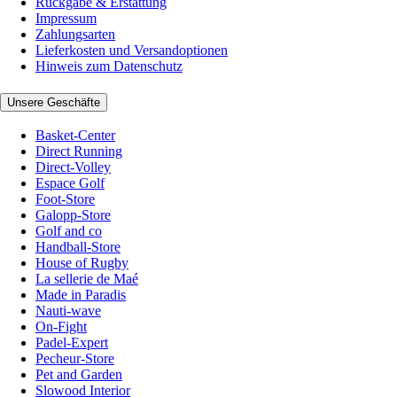
Rückgabe & Erstattung
Impressum
Zahlungsarten
Lieferkosten und Versandoptionen
Hinweis zum Datenschutz
Unsere Geschäfte
Basket-Center
Direct Running
Direct-Volley
Espace Golf
Foot-Store
Galopp-Store
Golf and co
Handball-Store
House of Rugby
La sellerie de Maé
Made in Paradis
Nauti-wave
On-Fight
Padel-Expert
Pecheur-Store
Pet and Garden
Slowood Interior