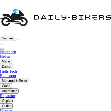
Suchen
Neuheiten
Helme
Mann
Damen
High-Tech
Rennsport
Motorrad & Roller
Cross
Abenteuer
Reparatur
Gepäck
Outlet
Marken