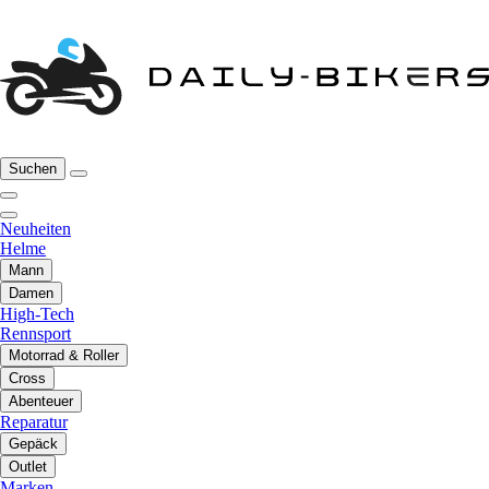
Suchen
Neuheiten
Helme
Mann
Damen
High-Tech
Rennsport
Motorrad & Roller
Cross
Abenteuer
Reparatur
Gepäck
Outlet
Marken