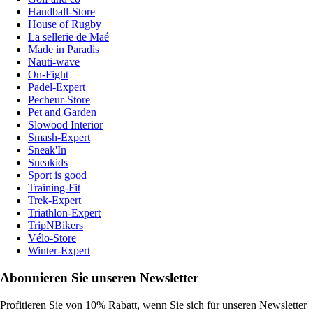
Handball-Store
House of Rugby
La sellerie de Maé
Made in Paradis
Nauti-wave
On-Fight
Padel-Expert
Pecheur-Store
Pet and Garden
Slowood Interior
Smash-Expert
Sneak'In
Sneakids
Sport is good
Training-Fit
Trek-Expert
Triathlon-Expert
TripNBikers
Vélo-Store
Winter-Expert
Abonnieren Sie unseren Newsletter
Profitieren Sie von 10% Rabatt, wenn Sie sich für unseren Newsletter