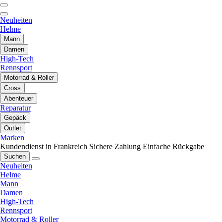
Neuheiten
Helme
Mann
Damen
High-Tech
Rennsport
Motorrad & Roller
Cross
Abenteuer
Reparatur
Gepäck
Outlet
Marken
Kundendienst in Frankreich
Sichere Zahlung
Einfache Rückgabe
Suchen
Neuheiten
Helme
Mann
Damen
High-Tech
Rennsport
Motorrad & Roller