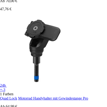
Ab
70,00 €
47,76 €
24h
+-3
1 Farben
Quad Lock
Motorrad Handyhalter mit Gewindestange Pro
Ab
64,99 €