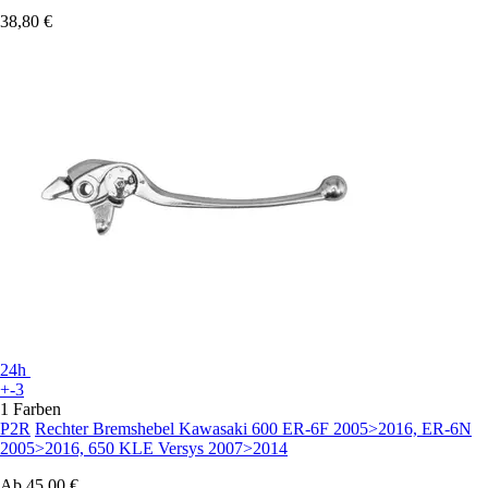
38,80 €
24h
+-3
1 Farben
P2R
Rechter Bremshebel Kawasaki 600 ER-6F 2005>2016, ER-6N
2005>2016, 650 KLE Versys 2007>2014
Ab
45,00 €