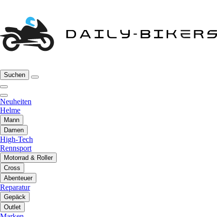
Suchen
Neuheiten
Helme
Mann
Damen
High-Tech
Rennsport
Motorrad & Roller
Cross
Abenteuer
Reparatur
Gepäck
Outlet
Marken