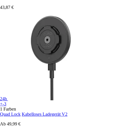
43,87 €
24h
+-3
1 Farben
Quad Lock
Kabelloses Ladegerät V2
Ab
49,99 €