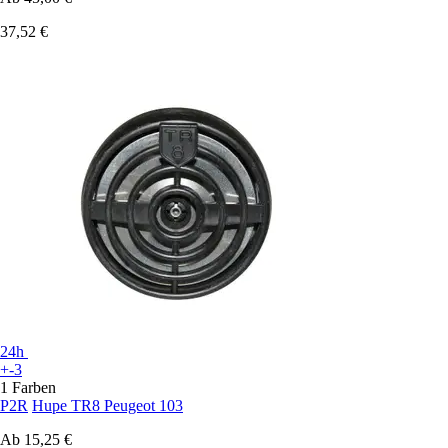
37,52 €
24h
+-3
1 Farben
P2R
Hupe TR8 Peugeot 103
Ab
15,25 €