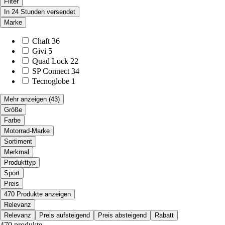
Filter
In 24 Stunden versendet
Marke
Chaft
36
Givi
5
Quad Lock
22
SP Connect
34
Tecnoglobe
1
Mehr anzeigen
(43)
Größe
Farbe
Motorrad-Marke
Sortiment
Merkmal
Produkttyp
Sport
Preis
470 Produkte anzeigen
Relevanz
Relevanz
Preis aufsteigend
Preis absteigend
Rabatt
470 produkte