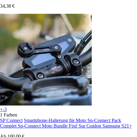
34,38 €
+-3
1 Farben
SP Connect
Smartphone-Halterung für Moto Sp-Connect Pack
Complet Sp-Connect Moto Bundle Fixé Sur Guidon Samsung S21+
Ab
100,00 €