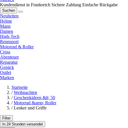
Kundendienst in Frankreich
Sichere Zahlung
Einfache Rückgabe
Suchen
Neuheiten
Helme
Mann
Damen
High-Tech
Rennsport
Motorrad & Roller
Cross
Abenteuer
Reparatur
Gepäck
Outlet
Marken
Startseite
/
Weihnachten
/
Geschenkideen &lt; 50
/
Motorrad &amp; Roller
/
Lenker und Griffe
Filter
In 24 Stunden versendet