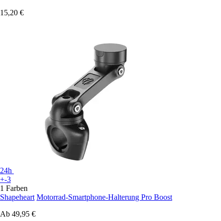
15,20 €
24h
+-3
1 Farben
Shapeheart
Motorrad-Smartphone-Halterung Pro Boost
Ab
49,95 €