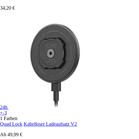
34,20 €
24h
+-3
1 Farben
Quad Lock
Kabelloser Ladeaufsatz V2
Ab
49,99 €