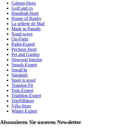
Galopp-Store
Golf and co
Handball-Store
House of Rugby
La sellerie de Maé
Made in Paradis
Nauti-wave
On-Fight
Padel-Expert
Pecheur-Store
Pet and Garden
Slowood Interior
Smash-Expert
Sneak'In
Sneakids
Sport is good
Training-Fit
Trek-Expert
Triathlon-Expert
TripNBikers
Vélo-Store
Winter-Expert
Abonnieren Sie unseren Newsletter