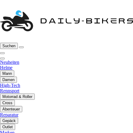
Suchen
Neuheiten
Helme
Mann
Damen
High-Tech
Rennsport
Motorrad & Roller
Cross
Abenteuer
Reparatur
Gepäck
Outlet
Marken