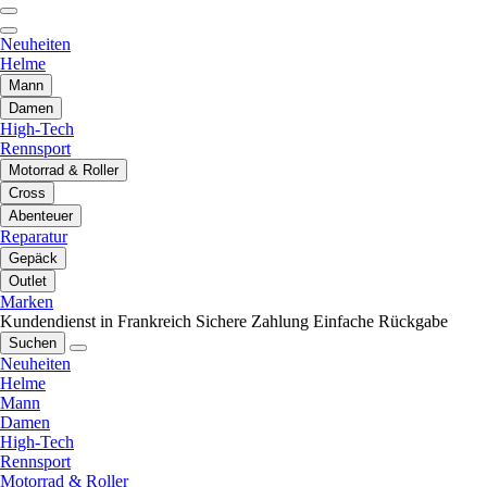
Neuheiten
Helme
Mann
Damen
High-Tech
Rennsport
Motorrad & Roller
Cross
Abenteuer
Reparatur
Gepäck
Outlet
Marken
Kundendienst in Frankreich
Sichere Zahlung
Einfache Rückgabe
Suchen
Neuheiten
Helme
Mann
Damen
High-Tech
Rennsport
Motorrad & Roller