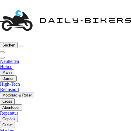
Suchen
Neuheiten
Helme
Mann
Damen
High-Tech
Rennsport
Motorrad & Roller
Cross
Abenteuer
Reparatur
Gepäck
Outlet
Marken