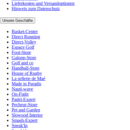
Lieferkosten und Versandoptionen
Hinweis zum Datenschutz
Unsere Geschäfte
Basket-Center
Direct Running
Direct-Volley
Espace Golf
Foot-Store
Galopp-Store
Golf and co
Handball-Store
House of Rugby
La sellerie de Maé
Made in Paradis
Nauti-wave
On-Fight
Padel-Expert
Pecheur-Store
Pet and Garden
Slowood Interior
Smash-Expert
Sneak'In