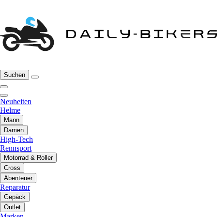
Suchen
Neuheiten
Helme
Mann
Damen
High-Tech
Rennsport
Motorrad & Roller
Cross
Abenteuer
Reparatur
Gepäck
Outlet
Marken