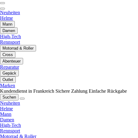
Neuheiten
Helme
Mann
Damen
High-Tech
Rennsport
Motorrad & Roller
Cross
Abenteuer
Reparatur
Gepäck
Outlet
Marken
Kundendienst in Frankreich
Sichere Zahlung
Einfache Rückgabe
Suchen
Neuheiten
Helme
Mann
Damen
High-Tech
Rennsport
Motorrad & Roller