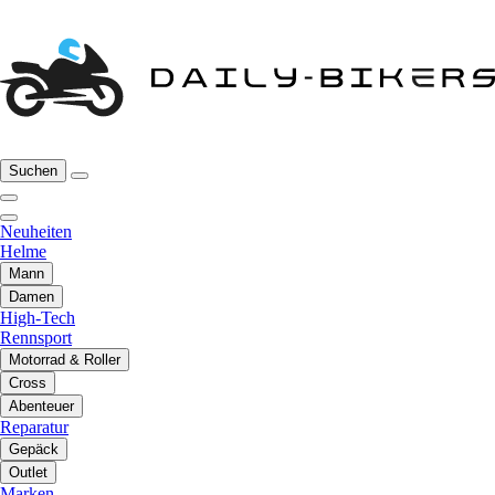
Suchen
Neuheiten
Helme
Mann
Damen
High-Tech
Rennsport
Motorrad & Roller
Cross
Abenteuer
Reparatur
Gepäck
Outlet
Marken