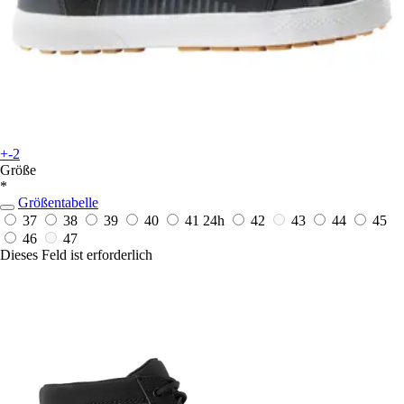
+-2
Größe
*
Größentabelle
37
38
39
40
41
24h
42
43
44
45
46
47
Dieses Feld ist erforderlich