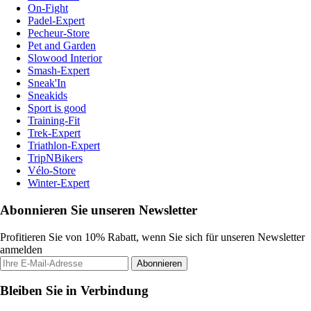
On-Fight
Padel-Expert
Pecheur-Store
Pet and Garden
Slowood Interior
Smash-Expert
Sneak'In
Sneakids
Sport is good
Training-Fit
Trek-Expert
Triathlon-Expert
TripNBikers
Vélo-Store
Winter-Expert
Abonnieren Sie unseren Newsletter
Profitieren Sie von 10% Rabatt, wenn Sie sich für unseren Newsletter
anmelden
Abonnieren
Bleiben Sie in Verbindung