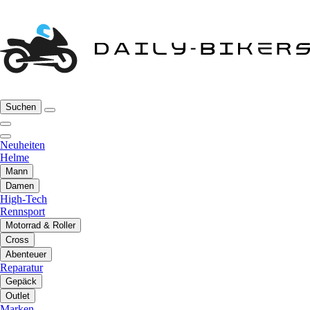
Suchen
Neuheiten
Helme
Mann
Damen
High-Tech
Rennsport
Motorrad & Roller
Cross
Abenteuer
Reparatur
Gepäck
Outlet
Marken