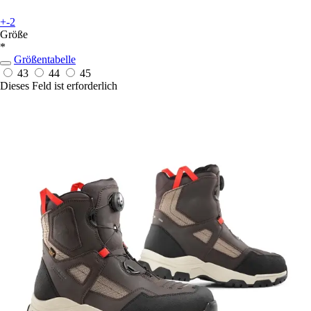
+-2
Größe
*
Größentabelle
43
44
45
Dieses Feld ist erforderlich