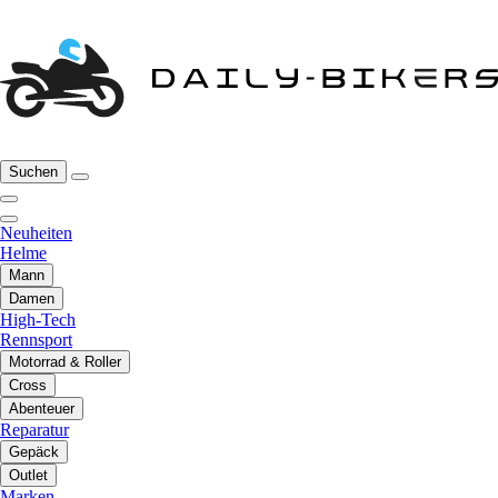
Suchen
Neuheiten
Helme
Mann
Damen
High-Tech
Rennsport
Motorrad & Roller
Cross
Abenteuer
Reparatur
Gepäck
Outlet
Marken