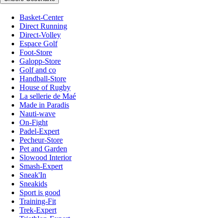
Basket-Center
Direct Running
Direct-Volley
Espace Golf
Foot-Store
Galopp-Store
Golf and co
Handball-Store
House of Rugby
La sellerie de Maé
Made in Paradis
Nauti-wave
On-Fight
Padel-Expert
Pecheur-Store
Pet and Garden
Slowood Interior
Smash-Expert
Sneak'In
Sneakids
Sport is good
Training-Fit
Trek-Expert