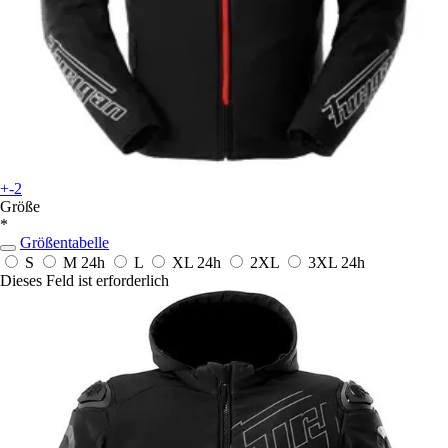
+-2
Größe
*
Größentabelle
S
M
24h
L
XL
24h
2XL
3XL
24h
Dieses Feld ist erforderlich