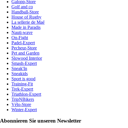
Galopp-Store
Golf and co
Handball-Store
House of Rugby
La sellerie de Maé
Made in Paradis
Nauti-wave
On-Fight
Padel-Expert
Pecheur-Store
Pet and Garden
Slowood Interior
Smash-Expert
Sneak'In
Sneakids
Sport is good
Training-Fit
Trek-Expert
Triathlon-Expert
TripNBikers
Vélo-Store
Winter-Expert
Abonnieren Sie unseren Newsletter