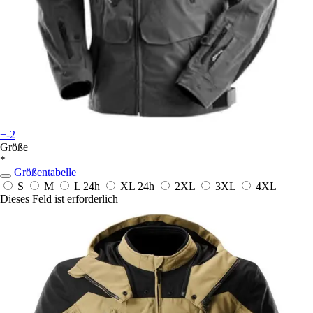
+-2
Größe
*
Größentabelle
S
M
L
24h
XL
24h
2XL
3XL
4XL
Dieses Feld ist erforderlich