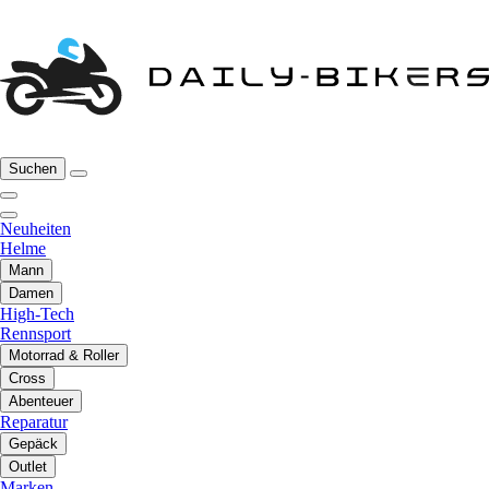
Suchen
Neuheiten
Helme
Mann
Damen
High-Tech
Rennsport
Motorrad & Roller
Cross
Abenteuer
Reparatur
Gepäck
Outlet
Marken