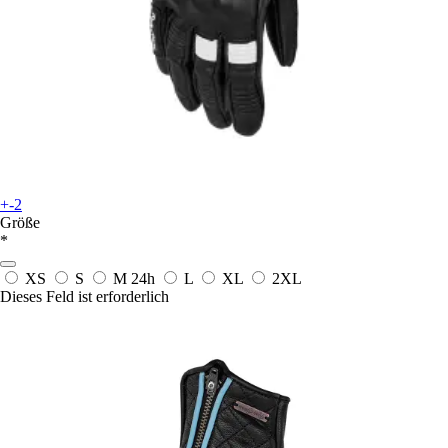
+-2
Größe
*
XS
S
M
24h
L
XL
2XL
Dieses Feld ist erforderlich