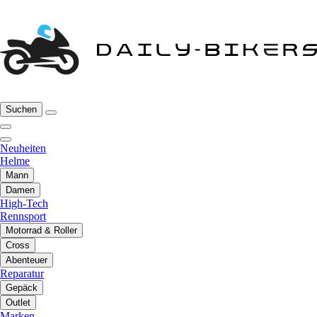
Suchen
Neuheiten
Helme
Mann
Damen
High-Tech
Rennsport
Motorrad & Roller
Cross
Abenteuer
Reparatur
Gepäck
Outlet
Marken