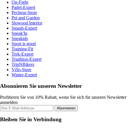
On-Fight
Padel-Expert
Pecheur-Store
Pet and Garden
Slowood Interior
Smash-Expert
Sneak'In
Sneakids
Sport is good
Training-Fit
Trek-Expert
Triathlon-Expert
TripNBikers
Vélo-Store
Winter-Expert
Abonnieren Sie unseren Newsletter
Profitieren Sie von 10% Rabatt, wenn Sie sich für unseren Newsletter
anmelden
Abonnieren
Bleiben Sie in Verbindung