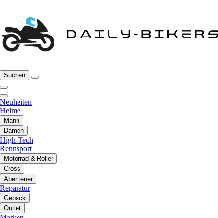
Suchen
Neuheiten
Helme
Mann
Damen
High-Tech
Rennsport
Motorrad & Roller
Cross
Abenteuer
Reparatur
Gepäck
Outlet
Marken