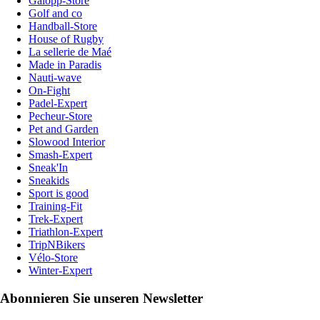
Galopp-Store
Golf and co
Handball-Store
House of Rugby
La sellerie de Maé
Made in Paradis
Nauti-wave
On-Fight
Padel-Expert
Pecheur-Store
Pet and Garden
Slowood Interior
Smash-Expert
Sneak'In
Sneakids
Sport is good
Training-Fit
Trek-Expert
Triathlon-Expert
TripNBikers
Vélo-Store
Winter-Expert
Abonnieren Sie unseren Newsletter