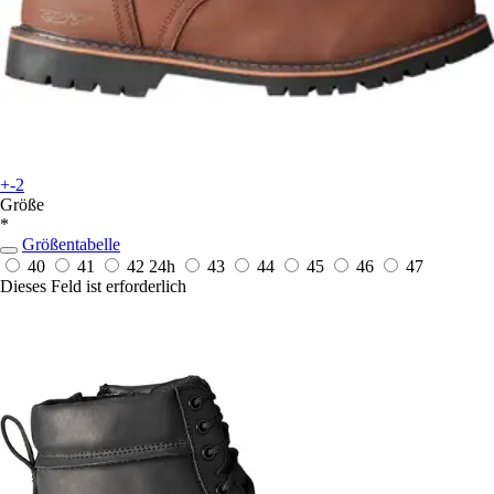
+-2
Größe
*
Größentabelle
40
41
42
24h
43
44
45
46
47
Dieses Feld ist erforderlich