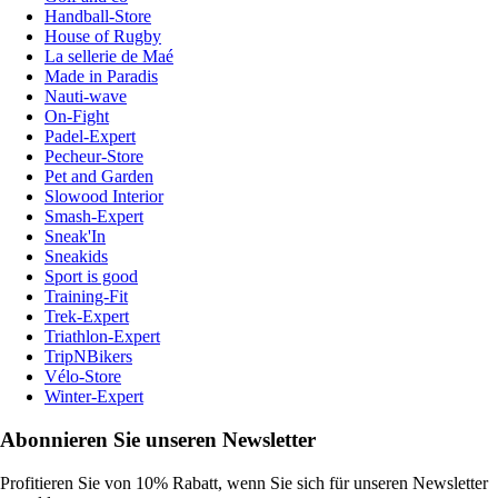
Handball-Store
House of Rugby
La sellerie de Maé
Made in Paradis
Nauti-wave
On-Fight
Padel-Expert
Pecheur-Store
Pet and Garden
Slowood Interior
Smash-Expert
Sneak'In
Sneakids
Sport is good
Training-Fit
Trek-Expert
Triathlon-Expert
TripNBikers
Vélo-Store
Winter-Expert
Abonnieren Sie unseren Newsletter
Profitieren Sie von 10% Rabatt, wenn Sie sich für unseren Newsletter