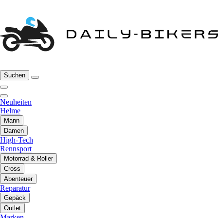
Suchen
Neuheiten
Helme
Mann
Damen
High-Tech
Rennsport
Motorrad & Roller
Cross
Abenteuer
Reparatur
Gepäck
Outlet
Marken